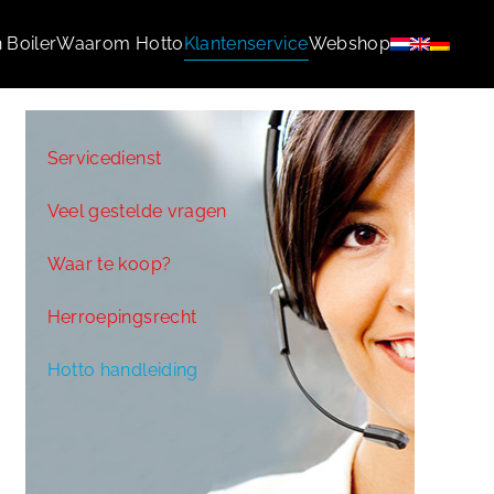
 Boiler
Waarom Hotto
Klantenservice
Webshop
Servicedienst
Veel gestelde vragen
Waar te koop?
Herroepingsrecht
Hotto handleiding