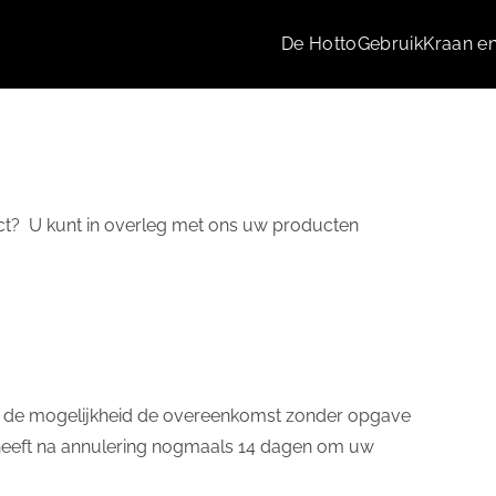
De Hotto
Gebruik
Kraan en
ct? U kunt in overleg met ons uw producten
t de mogelijkheid de overeenkomst zonder opgave
heeft na annulering nogmaals 14 dagen om uw