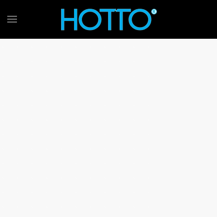
Skip to main content
De belangrijkste voordelen
Betaalbare luxe >
Tijdbesparend >
Veiligheid voorop >
Energiezuinig >
Eenvoudige
installatie >